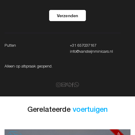
Verzenden
Putten
+31 657037167
info@vansteijnminicars.nl
Alleen op afspraak geopend.
Gerelateerde
voertuigen