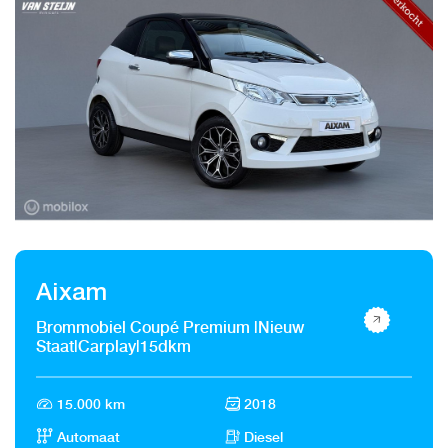
Aixam
Brommobiel Coupé Premium |Nieuw
Staat|Carplay|15dkm
15.000 km
2018
Automaat
Diesel