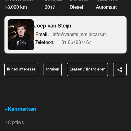
18.000 km
2017
Diesel
Automaat
Joep van Steijn
Email:
info@vansteijnminicars.nl
Telefoon:
+31 657037167
Ik heb interesse
Inruilen
Leasen / financieren
+Kenmerken
+Opties