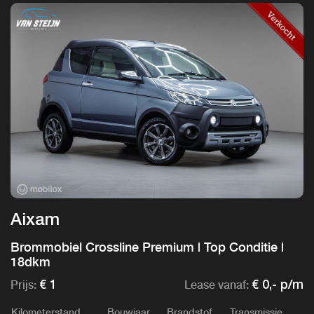
Aixam
Brommobiel Crossline Premium | Top Conditie |
18dkm
Prijs:
Lease vanaf:
€ 1
€ 0,- p/m
Kilometerstand
Bouwjaar
Brandstof
Transmissie