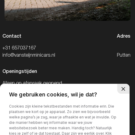
Contact
Adres
+31 657037167
info@vansteijnminicars.nl
Putten
Openingstijden
Alleen op afspraak geopend.
We gebruiken cookies, wil je dat?
Telefonisch bereikbaar van 09:00-18:00
en op zaterdag van 09:00-15:00
Cookies zijn kleine tekstbestanden met informatie erin. Die
plaatsen we kort op je apparaat. Zo zien we bijvoorbeeld
welke pagina’s je zag, waar je afhaakte en wat je invulde. Op
die manier hebben wij informatie waar we jouw
websitebezoek beter mee maken. Handig toch? Natuurlijk
kies je zelf of je dat toestaat. Daar zijn we eerlijk over. Klik