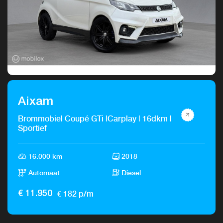
Aixam
Brommobiel Coupé GTi |Carplay | 16dkm |
Sportief
16.000 km
2018
Automaat
Diesel
€ 182 p/m
€ 11.950