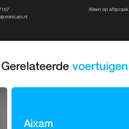
Alleen op afspraa
7167
ijnminicars.nl
Gerelateerde
voertuigen
Aixam