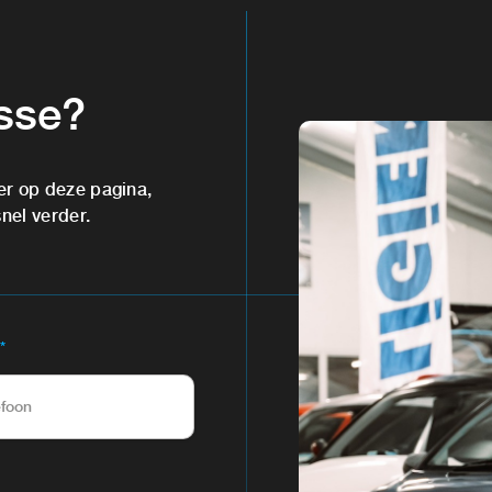
esse?
er op deze pagina,
snel verder.
*