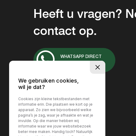
Heeft u vragen? 
contact op.
WHATSAPP DIRECT
+31 657037167
We gebruiken cookies,
wil je dat?
Cookies zijn kleine tekstbestanden met
informatie erin. Die plaatsen we kort op je
apparaat. Zo zien we bijvoorbeeld welke
pagina’s je zag, waar je afhaakte en wat je
invulde. Op die manier hebben wij
informatie waar we jouw websitebezoek
beter mee maken. Handig toch? Natuurlijk