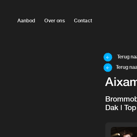
Aanbod
Over ons
Contact
Terug naa
Terug naa
Aixa
Brommobi
Dak | Top